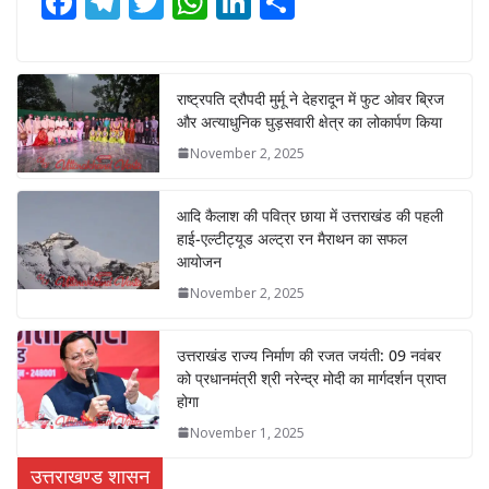
F
T
T
W
Li
S
ac
el
w
h
n
h
e
e
itt
at
k
ar
b
gr
er
s
e
e
राष्ट्रपति द्रौपदी मुर्मू ने देहरादून में फुट ओवर ब्रिज
और अत्याधुनिक घुड़सवारी क्षेत्र का लोकार्पण किया
o
a
A
dI
November 2, 2025
o
m
p
n
k
p
आदि कैलाश की पवित्र छाया में उत्तराखंड की पहली
हाई-एल्टीट्यूड अल्ट्रा रन मैराथन का सफल
आयोजन
November 2, 2025
उत्तराखंड राज्य निर्माण की रजत जयंती: 09 नवंबर
को प्रधानमंत्री श्री नरेन्द्र मोदी का मार्गदर्शन प्राप्त
होगा
November 1, 2025
उत्तराखण्ड शासन