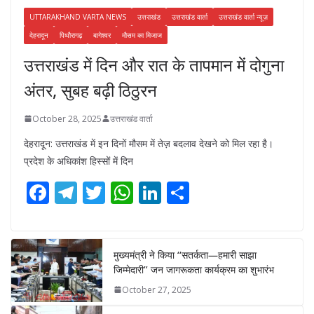
UTTARAKHAND VARTA NEWS
उत्तराखंड
उत्तराखंड वार्ता
उत्तराखंड वार्ता न्यूज़
देहरादून
पिथौरागढ़
बागेश्वर
मौसम का मिजाज
उत्तराखंड में दिन और रात के तापमान में दोगुना
अंतर, सुबह बढ़ी ठिठुरन
October 28, 2025
उत्तराखंड वार्ता
देहरादून: उत्तराखंड में इन दिनों मौसम में तेज़ बदलाव देखने को मिल रहा है।
प्रदेश के अधिकांश हिस्सों में दिन
F
T
T
W
Li
S
ac
el
w
h
n
h
e
e
itt
at
k
ar
b
gr
er
s
e
e
मुख्यमंत्री ने किया ‘‘सतर्कता—हमारी साझा
जिम्मेदारी’’ जन जागरूकता कार्यक्रम का शुभारंभ
o
a
A
dI
October 27, 2025
o
m
p
n