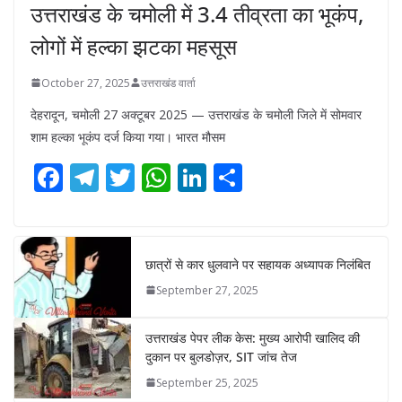
उत्तराखंड के चमोली में 3.4 तीव्रता का भूकंप,
लोगों में हल्का झटका महसूस
October 27, 2025
उत्तराखंड वार्ता
देहरादून, चमोली 27 अक्टूबर 2025 — उत्तराखंड के चमोली जिले में सोमवार
शाम हल्का भूकंप दर्ज किया गया। भारत मौसम
F
T
T
W
Li
S
ac
el
w
h
n
h
e
e
itt
at
k
ar
b
gr
er
s
e
e
छात्रों से कार धुलवाने पर सहायक अध्यापक निलंबित
o
a
A
dI
September 27, 2025
o
m
p
n
उत्तराखंड पेपर लीक केस: मुख्य आरोपी खालिद की
k
p
दुकान पर बुलडोज़र, SIT जांच तेज
September 25, 2025