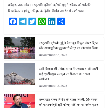
हरिद्वार, उत्तराखंड। राष्ट्रपति श्रीमती द्रौपदी मुर्मू ने रविवार को पतंजलि
विश्वविद्यालय (पीयू) हरिद्वार के द्वितीय दीक्षांत समारोह में स्वर्ण पदक
F
T
T
W
Li
S
ac
el
w
h
n
h
e
e
itt
at
k
ar
b
gr
er
s
e
e
राष्ट्रपति द्रौपदी मुर्मू ने देहरादून में फुट ओवर ब्रिज
और अत्याधुनिक घुड़सवारी क्षेत्र का लोकार्पण किया
o
a
A
dI
November 2, 2025
o
m
p
n
k
p
आदि कैलाश की पवित्र छाया में उत्तराखंड की पहली
हाई-एल्टीट्यूड अल्ट्रा रन मैराथन का सफल
आयोजन
November 2, 2025
उत्तराखंड राज्य निर्माण की रजत जयंती: 09 नवंबर
को प्रधानमंत्री श्री नरेन्द्र मोदी का मार्गदर्शन प्राप्त