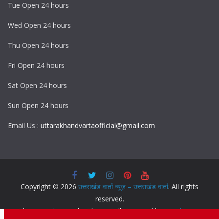
Tue Open 24 hours
Wed Open 24 hours
Thu Open 24 hours
Fri Open 24 hours
Sat Open 24 hours
Sun Open 24 hours
Email Us :
uttarakhandvartaofficial@gmail.com
Copyright © 2026
उत्तराखंड वार्ता न्यूज़ – उत्तराखंड वार्ता
. All rights
reserved.
Theme:
ColorMag
by ThemeGrill. Powered by
WordPress
.
F
T
T
W
L