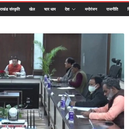
तराखंड संस्कृति
खेल
चार धाम
देश
मनोरंजन
राजनीति
श