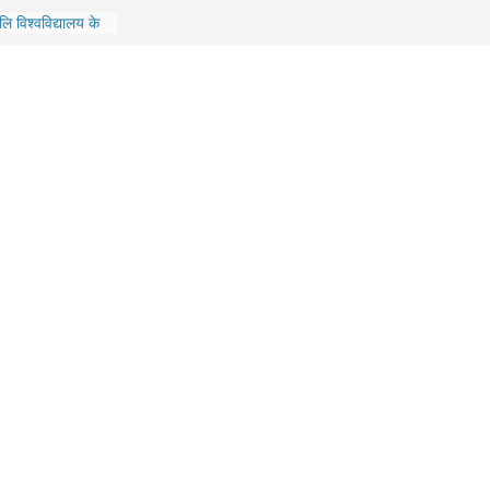
तापमान में दोगुना
ंजलि विश्वविद्यालय के
्ण पदक प्राप्तकर्ताओं
रादून में फुट ओवर
ी क्षेत्र का
ं उत्तराखंड की
ा रन मैराथन का
 रजत जयंती: 09
ेन्द्र मोदी का