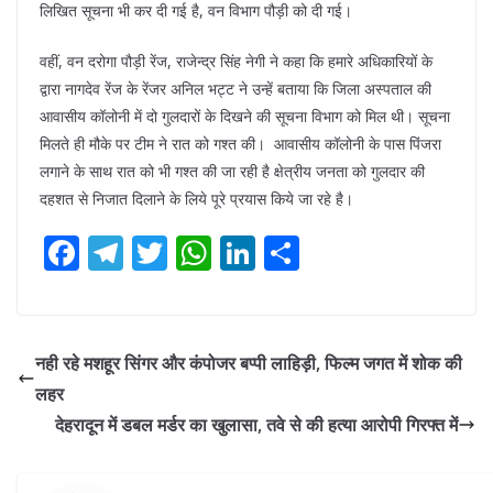
लिखित सूचना भी कर दी गई है, वन विभाग पौड़ी को दी गई।
वहीं, वन दरोगा पौड़ी रेंज, राजेन्द्र सिंह नेगी ने कहा कि हमारे अधिकारियों के
द्वारा नागदेव रेंज के रेंजर अनिल भट्ट ने उन्हें बताया कि जिला अस्पताल की
आवासीय कॉलोनी में दो गुलदारों के दिखने की सूचना विभाग को मिल थी। सूचना
मिलते ही मौके पर टीम ने रात को गश्त की। आवासीय कॉलोनी के पास पिंजरा
लगाने के साथ रात को भी गश्त की जा रही है क्षेत्रीय जनता को गुलदार की
दहशत से निजात दिलाने के लिये पूरे प्रयास किये जा रहे है।
F
T
T
W
Li
S
ac
el
w
h
n
h
e
e
itt
at
k
ar
b
gr
er
s
e
e
नही रहे मशहूर सिंगर और कंपोजर बप्पी लाहिड़ी, फिल्म जगत में शोक की
o
a
A
dI
लहर
o
m
p
n
देहरादून में डबल मर्डर का खुलासा, तवे से की हत्या आरोपी गिरफ्त में
k
p