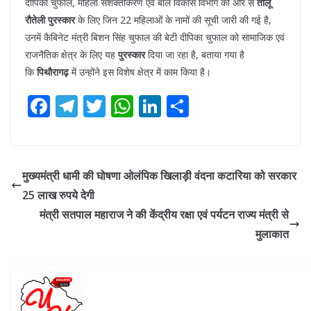
दीपिका चुफाल, महिला सशक्तीकरण एवं बाल विकास विभाग की ओर से
तीलू
रौतेली पुरस्कार
के लिए जिन 22 महिलाओं के नामों की सूची जारी की गई है,
उनमें कैबिनेट मंत्री बिशन सिंह चुफाल की बेटी दीपिका चुफाल को सामाजिक एवं
राजनैतिक क्षेत्र के लिए यह
पुरस्कार
दिया जा रहा है, बताया गया है
कि
पिथौरागढ़
में उन्होंने इस विशेष क्षेत्र में काम किया है।
F
T
T
W
Li
S
ac
el
w
h
n
h
e
e
itt
at
k
ar
b
gr
er
s
e
e
मुख्यमंत्री धामी की घोषणा ओलंपिक खिलाड़ी वंदना कटारिया को सरकार
o
a
A
dI
25 लाख रुपये देगी
o
m
p
n
मंत्री सतपाल महाराज ने की केंद्रीय रक्षा एवं पर्यटन राज्य मंत्री से
k
p
मुलाकात