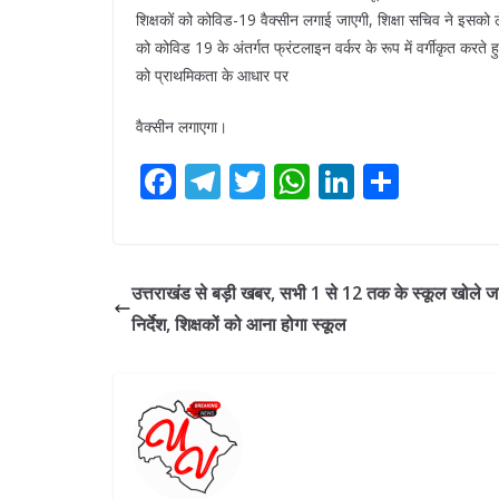
शिक्षकों को कोविड-19 वैक्सीन लगाई जाएगी, शिक्षा सचिव ने इसको
को कोविड 19 के अंतर्गत फ्रंटलाइन वर्कर के रूप में वर्गीकृत करते
को प्राथमिकता के आधार पर
वैक्सीन लगाएगा।
F
T
T
W
Li
S
ac
el
w
h
n
h
e
e
itt
at
k
ar
b
gr
er
s
e
e
उत्तराखंड से बड़ी खबर, सभी 1 से 12 तक के स्कूल खोले जा
o
a
A
dI
निर्देश, शिक्षकों को आना होगा स्कूल
o
m
p
n
k
p