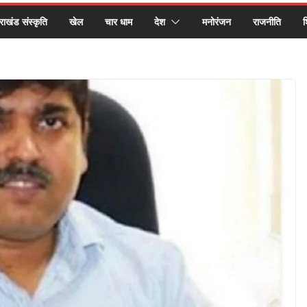
तराखंड संस्कृति
खेल
चार धाम
देश
मनोरंजन
राजनीति
श