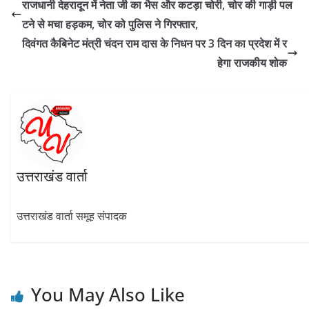
b
gr
er
s
e
e
राजधानी देहरादून में नेता जी का भैस और कटड़ा चोरी, चोर की गाड़ी पल
o
a
A
dI
टने से मचा हड़कम, चोर को पुलिस ने गिरफ्तार,
o
m
p
n
दिवंगत कैबिनेट मंत्री चंदन राम दास के निधन पर 3 दिन का प्रदेश में र
k
p
हेगा राजकीय शोक
उत्तराखंड वार्ता
उत्तराखंड वार्ता समूह संपादक
You May Also Like