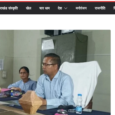
तराखंड संस्कृति
खेल
चार धाम
देश
मनोरंजन
राजनीति
श