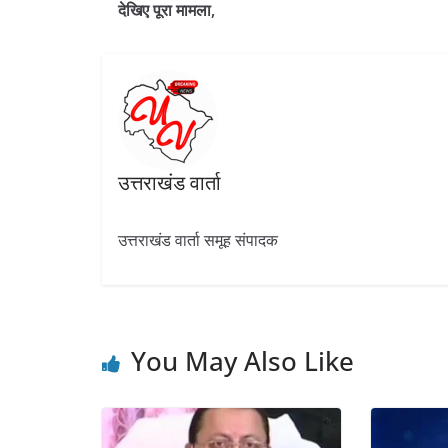
o
a
A
dI
देखिए पूरा मामला,
o
m
p
n
k
p
उत्तराखंड वार्ता
उत्तराखंड वार्ता समूह संपादक
You May Also Like