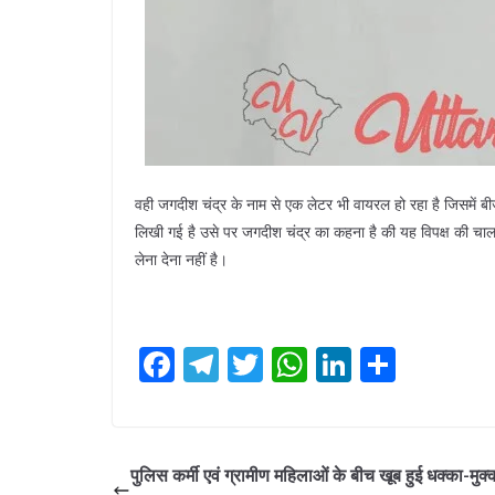
वही जगदीश चंद्र के नाम से एक लेटर भी वायरल हो रहा है जिसमें बीजे
लिखी गई है उसे पर जगदीश चंद्र का कहना है की यह विपक्ष की चाल 
लेना देना नहीं है।
F
T
T
W
Li
S
ac
el
w
h
n
h
e
e
itt
at
k
ar
b
gr
er
s
e
e
पुलिस कर्मी एवं ग्रामीण महिलाओं के बीच खूब हुई धक्का-मुक्