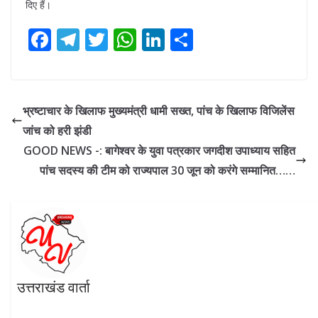
दिए हैं।
F
T
T
W
Li
S
ac
el
w
h
n
h
e
e
itt
at
k
ar
b
gr
er
s
e
e
भ्रष्टाचार के खिलाफ मुख्यमंत्री धामी सख्त, पांच के खिलाफ विजिलेंस
o
a
A
dI
जांच को हरी झंडी
o
m
p
n
GOOD NEWS -: बागेश्वर के युवा पत्रकार जगदीश उपाध्याय सहित
k
p
पांच सदस्य की टीम को राज्यपाल 30 जून को करंगे सम्मानित……
उत्तराखंड वार्ता