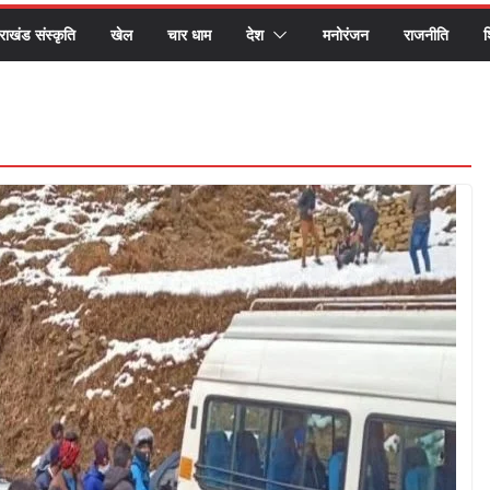
तराखंड संस्कृति
खेल
चार धाम
देश
मनोरंजन
राजनीति
श