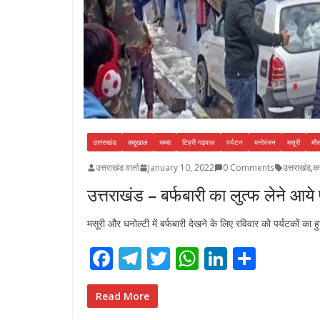
उत्तराखंड
कद्दूखाल
चम्बा
टिहरी गढ़वाल
पर्यटन
मनोरंजन
मसूरी
मौ
उत्तराखंड वार्ता
January 10, 2022
0 Comments
उत्तराखंड
,
कद
उत्तराखंड – बर्फबारी का लुत्फ लेने आय
मसूरी और धनोल्टी में बर्फबारी देखने के लिए रविवार को पर्यटकों का
F
T
T
W
Li
S
ac
el
w
h
n
h
e
e
itt
at
k
ar
Read More