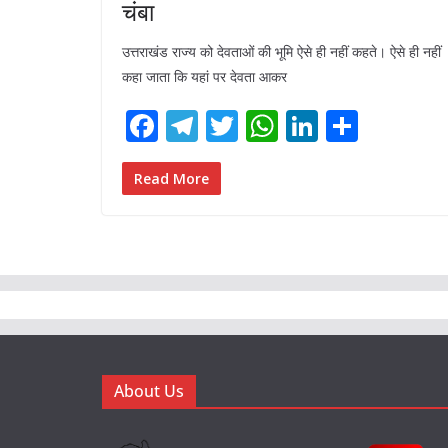
चंबा
उत्तराखंड राज्‍य को देवताओं की भूमि ऐसे ही नहीं कहते। ऐसे ही नहीं
कहा जाता कि यहां पर देवता आकर
F
T
T
W
Li
S
ac
el
w
h
n
h
e
e
itt
at
k
ar
Read More
b
gr
er
s
e
e
o
a
A
dI
o
m
p
n
k
p
About Us