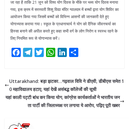
जा रहा है ताकि 21 जून को विश्व योग दिवस के मौके पर भब्य योग दिवस मनाया
गया, इस क्रम में सरस्वती शिशु विद्या मंदिर ग्वालदम में बच्चों द्वारा योग शिविर का
आयोजन किया गया जिसमें बच्चों को विभिन्न आसनों की जानकारी देते हुए
योगाभ्यास कराया गया। स्कूल के प्रधानाचार्य ने योग को दैनिक जीवनचर्या का
हिस्सा बनाने की अपील करते हुए कहा सभी वर्ग के लोग निरोग व स्वस्थ रहने के
लिए नियमित रूप से योगाभ्यास करें।
F
T
T
W
Li
S
ac
el
w
h
n
h
e
e
itt
at
k
ar
b
gr
er
s
e
e
Uttarakhand: बड़ा झटका…गढ़वाल विवि ने डीएवी, डीबीएस समेत 1
o
a
A
dI
0 महाविद्यालय हटाए, यहां देखें असंबद्ध कॉलेजों की सूची
o
m
p
n
यहां काली पट्टी बांध कर किया योग, कांग्रेस कार्यकर्ताओं ने भारतीय जन
k
p
ता पार्टी की जिलाध्यक्ष पर लगाया ये आरोप, पढ़िए पूरी खबर