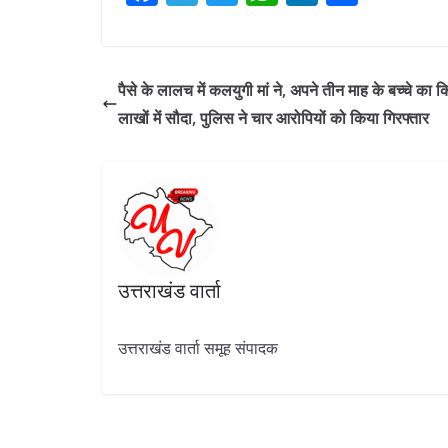
ac
el
w
h
n
h
e
e
itt
at
k
ar
b
gr
er
s
e
e
पैसे के लालच में कलयुगी मां ने, अपने तीन माह के बच्चे का क
o
a
A
dI
लाखों में सौदा, पुलिस ने चार आरोपियों को किया गिरफ्तार
o
m
p
n
k
p
उत्तराखंड वार्ता
उत्तराखंड वार्ता समूह संपादक