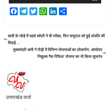
F
T
T
W
Li
S
ac
el
w
h
n
h
e
e
itt
at
k
ar
b
gr
er
s
e
e
शादी के जोड़े में पहले ब्योली ने दी परीक्षा, फिर ससुराल को हुई अंजलि की
o
a
A
dI
विदाई….
o
m
p
n
मुख्यमंत्री धामी ने पौड़ी में विभिन्न योजनाओं का लोकार्पण, अंत्योदय
k
p
निशुल्क गैस रिफिल’ योजना का भी किया शुभारंभ
उत्तराखंड वार्ता