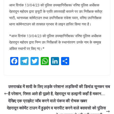
आज दिनांक 13/04/23 को पुलिस उपमहानिरीक्षक/ वरिष्ठ पुलिस अधीक्षक
देहरादून महोदय द्वारा ड्यूटी के प्रति लापरवाही बरतने पर उप निरीक्षक सतेंद्र
भाटी, थानाध्यक्ष क्लेमेंटाउन तथा उपनिरीक्षक राकेश पवार, वरिष्ठ उपनिरीक्षक
थाना क्लेमेनटाउन को तत्काल प्रभाव से लाइन हाजिर किया गया है।
*आज दिनांक 13/04/23 को पुलिस उपमहानिरीक्षक/ वरिष्ठ पुलिस अधीक्षक
देहरादून महोदय द्वारा निम्न उप निरीक्षकों के स्थानांतरण उनके नाम के सम्मुख
अंकित स्थानों पर किए गए।*
F
T
T
W
Li
S
ac
el
w
h
n
h
e
e
itt
at
k
ar
b
gr
er
s
e
e
उत्तराखंड में शादी के लिए लड़के परेशान! लड़कियों की डिमांड सुनकर सब
o
a
A
dI
है परेशान, रिश्ता आते ही पूछते है, देहरादून या हल्द्वानी कहाँ है मकान…
o
m
p
n
देखिए एक प्राइवेट जॉब करने वाले पंकज की रोचक खबर
k
p
देहरादून क्लेमेंट टाउन में हुड़दंग व मारपीट करने वाले बदमासो को पुलिस