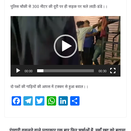
पुलिस चौकी से 300 मीटर की दूरी पर ही सड़क पर चले लाठी-डंडे।।
Video
Player
00:00
00:30
दो पक्षों की गाड़ियों की आपस में टक्कर से हुआ बवाल।।
F
T
T
W
Li
S
ac
el
w
h
n
h
e
e
itt
at
k
ar
b
gr
er
s
e
e
रंगदारी वसूलने वाले पत्रकार एक बार फिर चर्चाओं में, यहाँ खुद को बताया