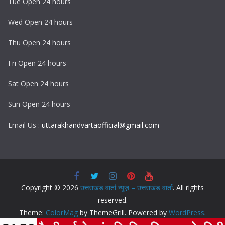
Tue Open 24 hours
Wed Open 24 hours
Thu Open 24 hours
Fri Open 24 hours
Sat Open 24 hours
Sun Open 24 hours
Email Us :
uttarakhandvartaofficial@gmail.com
Copyright © 2026
उत्तराखंड वार्ता न्यूज़ – उत्तराखंड वार्ता
. All rights
reserved.
Theme:
ColorMag
by ThemeGrill. Powered by
WordPress
.
F
T
T
W
L