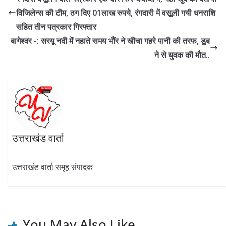
o
a
A
dI
विजिलेन्स की टीम, ठग दिए 01लाख रुपये, रंगदारी में वसूली गयी धनराशि
o
m
p
n
सहित तीन पत्रकार गिरफ्तार
k
p
बागेश्वर -: सरयू नदी में नहाते समय भौंर ने खीचा गहरे पानी की तरफ, डूब
ने से युवक की मौत..
उत्तराखंड वार्ता
उत्तराखंड वार्ता समूह संपादक
You May Also Like