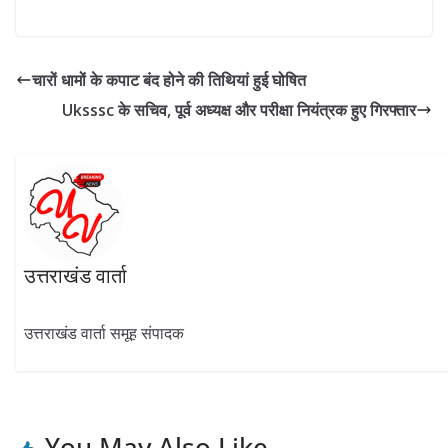
ac
el
w
h
n
h
e
e
itt
at
k
ar
b
gr
er
s
e
e
चारों धामों के कपाट बंद होने की तिथियां हुई घोषित
o
a
A
dI
Uksssc के सचिव, पूर्व अध्यक्ष और परीक्षा नियंत्रक हुए गिरफ्तार
o
m
p
n
k
p
उत्तराखंड वार्ता
उत्तराखंड वार्ता समूह संपादक
You May Also Like