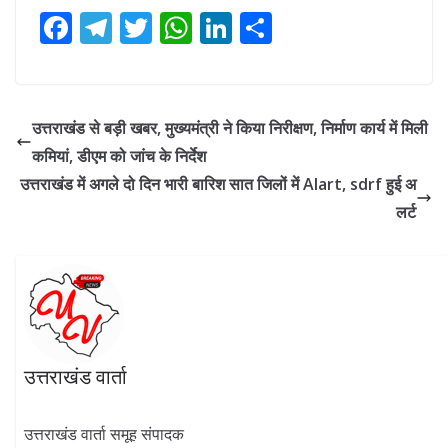
F
T
T
W
Li
S
ac
el
w
h
n
h
e
e
itt
at
k
ar
b
gr
er
s
e
e
उत्तराखंड से बड़ी खबर, मुख्यमंत्री ने किया निरीक्षण, निर्माण कार्य में मिली
o
a
A
dI
कमियां, डीएम को जांच के निर्देश
o
m
p
n
उत्तराखंड में अगले दो दिन भारी बारिश सात जिलों में Alart, sdrf हुई अ
k
p
लर्ट
उत्तराखंड वार्ता
उत्तराखंड वार्ता समूह संपादक