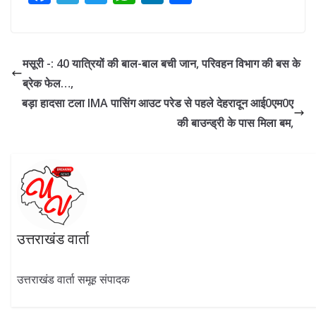
ac
el
w
h
n
h
e
e
itt
at
k
ar
b
gr
er
s
e
e
मसूरी -: 40 यात्रियों की बाल-बाल बची जान, परिवहन विभाग की बस के
o
a
A
dI
ब्रेक फेल…,
o
m
p
n
बड़ा हादसा टला IMA पासिंग आउट परेड से पहले देहरादून आई0एम0ए
k
p
की बाउन्ड्री के पास मिला बम,
उत्तराखंड वार्ता
उत्तराखंड वार्ता समूह संपादक