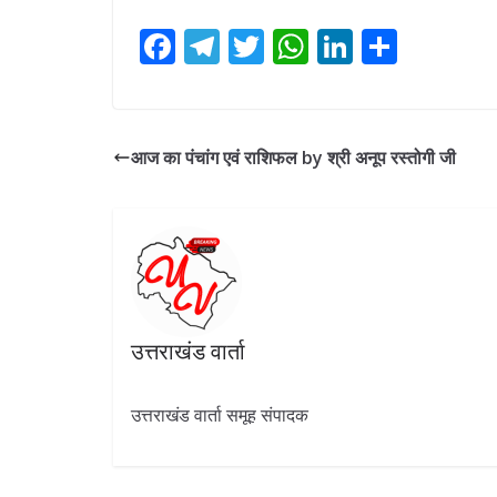
F
T
T
W
Li
S
ac
el
w
h
n
h
e
e
itt
at
k
ar
b
gr
er
s
e
e
आज का पंचांग एवं राशिफल by श्री अनूप रस्तोगी जी
o
a
A
dI
o
m
p
n
k
p
उत्तराखंड वार्ता
उत्तराखंड वार्ता समूह संपादक