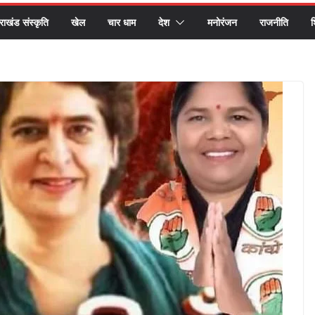
तराखंड संस्कृति
खेल
चार धाम
देश
मनोरंजन
राजनीति
श