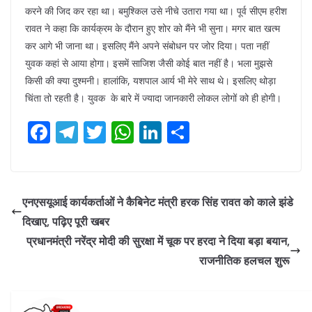
करने की जिद कर रहा था। बमुश्किल उसे नीचे उतारा गया था। पूर्व सीएम हरीश
रावत ने कहा कि कार्यक्रम के दौरान हुए शोर को मैंने भी सुना। मगर बात खत्म
कर आगे भी जाना था। इसलिए मैंने अपने संबोधन पर जोर दिया। पता नहीं
युवक कहां से आया होगा। इसमें साजिश जैसी कोई बात नहीं है। भला मुझसे
किसी की क्या दुश्मनी। हालांकि, यशपाल आर्य भी मेरे साथ थे। इसलिए थोड़ा
चिंता तो रहती है। युवक के बारे में ज्यादा जानकारी लोकल लोगों को ही होगी।
F
T
T
W
Li
S
ac
el
w
h
n
h
e
e
itt
at
k
ar
b
gr
er
s
e
e
एनएसयूआई कार्यकर्ताओं ने कैबिनेट मंत्री हरक सिंह रावत को काले झंडे
o
a
A
dI
दिखाए, पढ़िए पूरी खबर
o
m
p
n
प्रधानमंत्री नरेंद्र मोदी की सुरक्षा में चूक पर हरदा ने दिया बड़ा बयान,
k
p
राजनीतिक हलचल शुरू