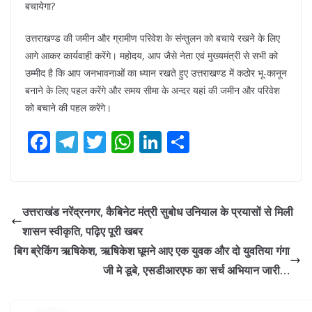
बचायेगा?
उत्तराखण्ड की जमीन और ग्रामीण परिवेश के संन्तुलन को बचाये रखने के लिए
आगे आकर कार्यवाही करेंगे। महोदय, आप जैसे नेता एवं मुख्यमंत्री से सभी को
उम्मीद है कि आप जनभावनाओं का ध्यान रखते हुए उत्तराखण्ड में कठोर भू-कानून
बनाने के लिए पहल करेंगे और समय सीमा के अन्दर यहां की जमीन और परिवेश
को बचाने की पहल करेंगे।
F
T
T
W
Li
S
ac
el
w
h
n
h
e
e
itt
at
k
ar
b
gr
er
s
e
e
उत्तराखंड नरेंद्रनगर, कैबिनेट मंत्री सुबोध उनियाल के प्रयासों से मिली
o
a
A
dI
शासन स्वीकृति, पढ़िए पूरी खबर
o
m
p
n
बिग ब्रेकिंग ऋषिकेश, ऋषिकेश घूमने आए एक युवक और दो युवतिया गंगा
k
p
जी मे डूबे, एसडीआरएफ का सर्च अभियान जारी…