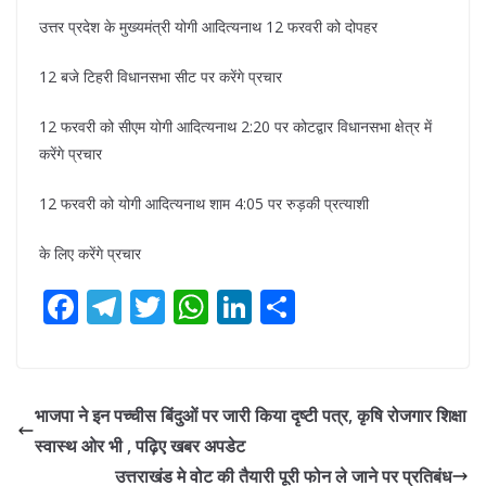
उत्तर प्रदेश के मुख्यमंत्री योगी आदित्यनाथ 12 फरवरी को दोपहर
12 बजे टिहरी विधानसभा सीट पर करेंगे प्रचार
12 फरवरी को सीएम योगी आदित्यनाथ 2:20 पर कोटद्वार विधानसभा क्षेत्र में
करेंगे प्रचार
12 फरवरी को योगी आदित्यनाथ शाम 4:05 पर रुड़की प्रत्याशी
के लिए करेंगे प्रचार
F
T
T
W
Li
S
ac
el
w
h
n
h
e
e
itt
at
k
ar
b
gr
er
s
e
e
भाजपा ने इन पच्चीस बिंदुओं पर जारी किया दृष्टी पत्र, कृषि रोजगार शिक्षा
o
a
A
dI
स्वास्थ ओर भी , पढ़िए खबर अपडेट
o
m
p
n
उत्तराखंड मे वोट की तैयारी पूरी फोन ले जाने पर प्रतिबंध