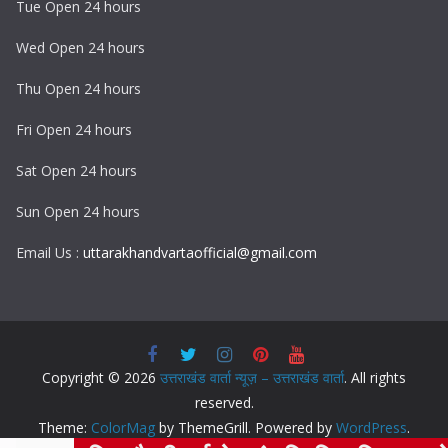
Tue Open 24 hours
Wed Open 24 hours
Thu Open 24 hours
Fri Open 24 hours
Sat Open 24 hours
Sun Open 24 hours
Email Us :
uttarakhandvartaofficial@gmail.com
Copyright © 2026
उत्तराखंड वार्ता न्यूज़ – उत्तराखंड वार्ता
. All rights
reserved.
Theme:
ColorMag
by ThemeGrill. Powered by
WordPress
.
F
T
T
W
L