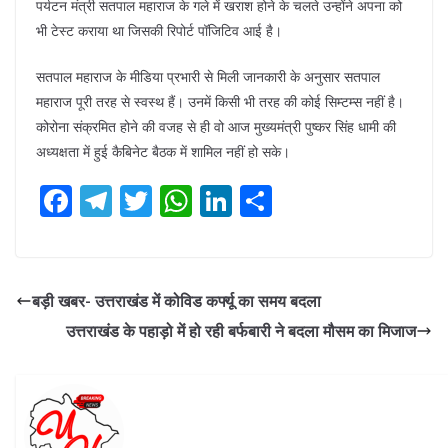
पर्यटन मंत्री सतपाल महाराज के गले में खराश होने के चलते उन्होंने अपना को
भी टेस्ट कराया था जिसकी रिपोर्ट पॉजिटिव आई है।
सतपाल महाराज के मीडिया प्रभारी से मिली जानकारी के अनुसार सतपाल
महाराज पूरी तरह से स्वस्थ हैं। उनमें किसी भी तरह की कोई सिम्टम्स नहीं है।
कोरोना संक्रमित होने की वजह से ही वो आज मुख्यमंत्री पुष्कर सिंह धामी की
अध्यक्षता में हुई कैबिनेट बैठक में शामिल नहीं हो सके।
F
T
T
W
Li
S
ac
el
w
h
n
h
e
e
itt
at
k
ar
b
gr
er
s
e
e
बड़ी खबर- उत्तराखंड में कोविड कर्फ्यू का समय बदला
o
a
A
dI
उत्तराखंड के पहाड़ो में हो रही बर्फबारी ने बदला मौसम का मिजाज
o
m
p
n
k
p