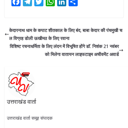
F
T
T
W
Li
S
ac
el
w
h
n
h
e
e
itt
at
k
ar
b
gr
er
s
e
e
केदारनाथ धाम के कपाट शीतकाल के लिए बंद, बाबा केदार की पंचमुखी च
o
a
A
dI
ल विग्रह डोली ऊखीमठ के लिए रवाना
o
m
p
n
विशिष्ट रचनाधर्मिता के लिए लंदन में विभूषित होंगे डाॅ. निशंक 21 नवंबर
k
p
को मिलेगा वातायन लाइफटाइम अचीवमेंट अवार्ड
उत्तराखंड वार्ता
उत्तराखंड वार्ता समूह संपादक