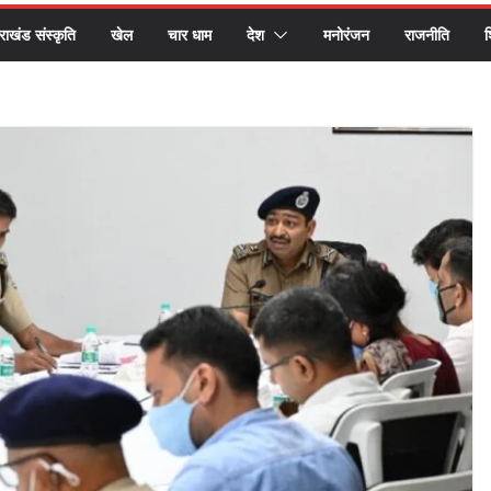
तराखंड संस्कृति
खेल
चार धाम
देश
मनोरंजन
राजनीति
श