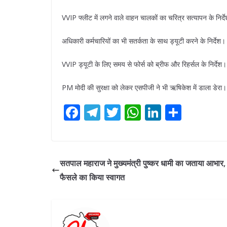
VVIP फ्लीट में लगने वाले वाहन चालकों का चरित्र सत्यापन के निर्
अधिकारी कर्मचारियों का भी सतर्कता के साथ ड्यूटी करने के निर्देश
VVIP ड्यूटी के लिए समय से फोर्स को ब्रीफ और रिहर्सल के निर्देश
PM मोदी की सुरक्षा को लेकर एसपीजी ने भी ऋषिकेश में डाला डेरा
F
T
T
W
Li
S
ac
el
w
h
n
h
e
e
itt
at
k
ar
b
gr
er
s
e
e
सतपाल महाराज ने मुख्यमंत्री पुष्कर धामी का जताया आभार, 
o
a
A
dI
फैसले का किया स्वागत
o
m
p
n
k
p