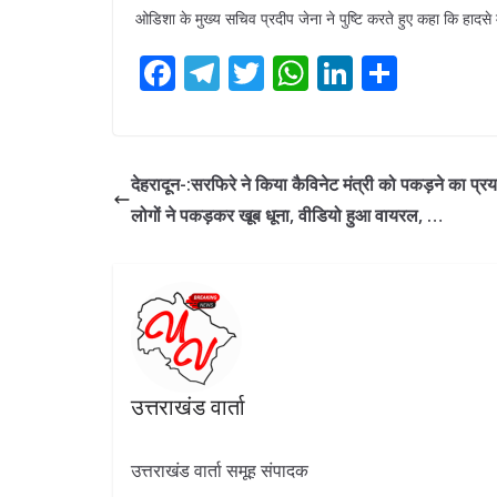
ओडिशा के मुख्य सचिव प्रदीप जेना ने पुष्टि करते हुए कहा कि हादसे
F
T
T
W
Li
S
ac
el
w
h
n
h
e
e
itt
at
k
ar
b
gr
er
s
e
e
देहरादून-:सरफिरे ने किया कैविनेट मंत्री को पकड़ने का प्र
o
a
A
dI
लोगों ने पकड़कर खूब धूना, वीडियो हुआ वायरल, …
o
m
p
n
k
p
उत्तराखंड वार्ता
उत्तराखंड वार्ता समूह संपादक