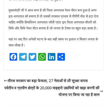
मुख्यमंत्री जी ने आज माना है की जिला अस्पताल रेफर सेंटर बना हुआ है अगर
इस अस्पताल को बचाना है तो उसको तत्काल प्रभाव से पीपीपी मोड से हटा देना
चाहिए क्योंकि हिमालियन अस्पताल जॉली ग्रांट द्वार जिला अस्पताल बौरारी को
सिर्फ और सिर्फ रेफर सेंटर बनाया है जो जनता के टैक्स पर बहुत बड़ा डाका है।
यहां पर आए दिन अनेकों घटना के बाद सही समय पर इलाज न मिलान जनता के
साथ धोखा है।
F
T
T
W
Li
S
ac
el
w
h
n
h
e
e
itt
at
k
ar
b
gr
er
s
e
e
तीरथ सरकार का बड़ा फेसला, 27 नेताओं से ली सुरक्षा वापस
o
a
A
dI
पर्वतीय व ग्रामीण क्षेत्रों के 20,000 माइक्रो उद्यमियों को खड़ा करनी की
o
m
p
n
योजना पर किया जा रहा है काम
k
p