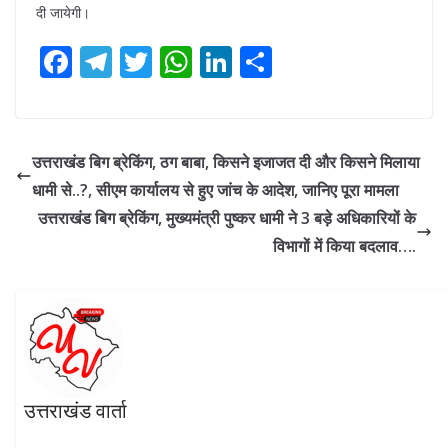
दी जायेगी।
F
T
T
W
Li
S
ac
el
w
h
n
h
e
e
itt
at
k
ar
b
gr
er
s
e
e
उत्तराखंड बिग ब्रेकिंग, ठग बाबा, किसने इजाजत दी और किसने मिलाया
o
a
A
dI
धामी से..?, सीएम कार्यालय से हुए जांच के आदेश, जानिए पूरा मामला
o
m
p
n
उत्तराखंड बिग ब्रेकिंग, मुख्यमंत्री पुष्कर धामी ने 3 बड़े अधिकारियों के
k
p
विभागों में किया बदलाव….
उत्तराखंड वार्ता