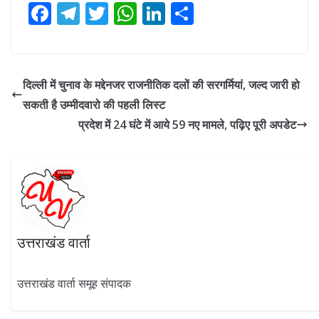
F
T
T
W
Li
S
ac
el
w
h
n
h
e
e
itt
at
k
ar
b
gr
er
s
e
e
दिल्ली में चुनाव के मद्देनजर राजनीतिक दलों की सरगर्मियां, जल्द जारी हो
o
a
A
dI
सकती है उम्मीदवारो की पहली लिस्ट
o
m
p
n
प्रदेश में 24 घंटे में आये 59 नए मामले, पढ़िए पूरी अपडेट
k
p
उत्तराखंड वार्ता
उत्तराखंड वार्ता समूह संपादक