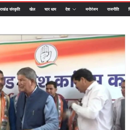
तराखंड संस्कृति
खेल
चार धाम
देश
मनोरंजन
राजनीति
श