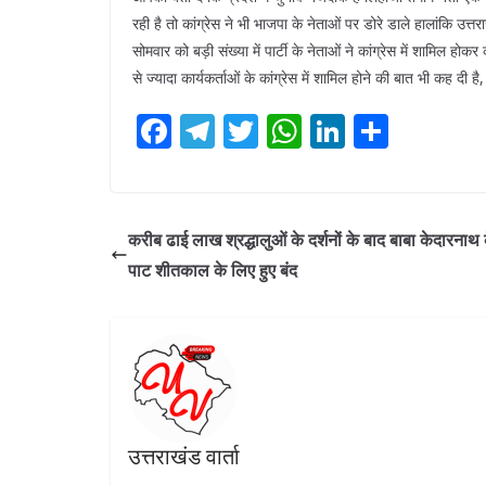
रही है तो कांग्रेस ने भी भाजपा के नेताओं पर डोरे डाले हालांकि उत्
सोमवार को बड़ी संख्या में पार्टी के नेताओं ने कांग्रेस में शामिल ह
से ज्यादा कार्यकर्ताओं के कांग्रेस में शामिल होने की बात भी कह दी 
F
T
T
W
Li
S
ac
el
w
h
n
h
e
e
itt
at
k
ar
b
gr
er
s
e
e
करीब ढाई लाख श्रद्धालुओं के दर्शनों के बाद बाबा केदारनाथ
o
a
A
dI
पाट शीतकाल के लिए हुए बंद
o
m
p
n
k
p
उत्तराखंड वार्ता