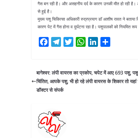
गैस बन रही है। और असहनीय दर्द के कारण उनकी मौत हो रही है। अ
से हुई है।
मुख्य पशु चिकित्सा अधिकारी रुद्रप्रयाग डॉ आशीष रावत ने बताया क
कारण पेट में गैस होना व दुर्घटना रहा है। पशुपालकों को नियमित रू
F
T
T
W
Li
S
ac
el
w
h
n
h
e
e
itt
at
k
ar
b
gr
er
s
e
e
बागेश्वर: लंपी वायरस का प्रकोप, चपेट में आए 693 पशु, प
o
a
A
dI
चिंतित, आपके पशु, भी हो रहे लंपी वायरस के शिकार तो यहां स
o
m
p
n
डॉक्टर से संपर्क
k
p