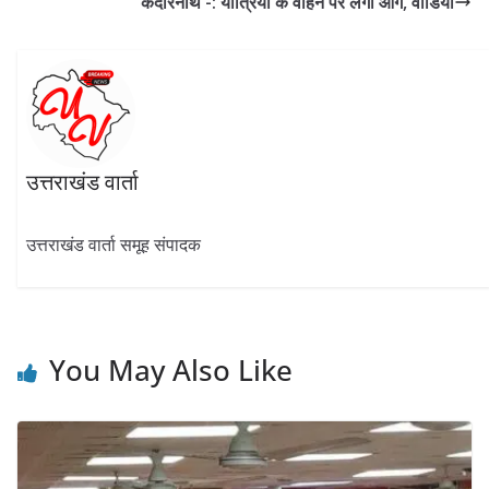
o
m
p
n
केदारनाथ -: यात्रियों के वाहन पर लगी आग, वीडियो
k
p
उत्तराखंड वार्ता
उत्तराखंड वार्ता समूह संपादक
You May Also Like