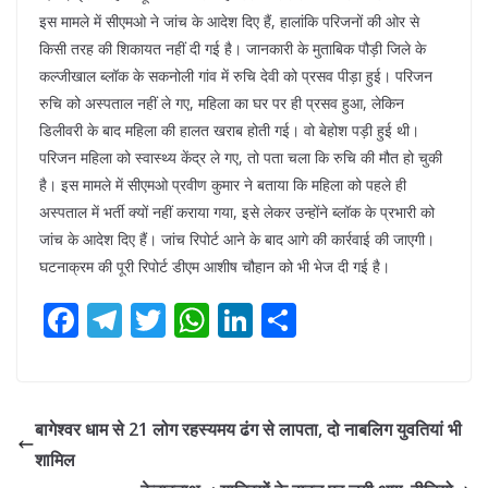
इस मामले में सीएमओ ने जांच के आदेश दिए हैं, हालांकि परिजनों की ओर से
किसी तरह की शिकायत नहीं दी गई है। जानकारी के मुताबिक पौड़ी जिले के
कल्जीखाल ब्लॉक के सकनोली गांव में रुचि देवी को प्रसव पीड़ा हुई। परिजन
रुचि को अस्पताल नहीं ले गए, महिला का घर पर ही प्रसव हुआ, लेकिन
डिलीवरी के बाद महिला की हालत खराब होती गई। वो बेहोश पड़ी हुई थी।
परिजन महिला को स्वास्थ्य केंद्र ले गए, तो पता चला कि रुचि की मौत हो चुकी
है। इस मामले में सीएमओ प्रवीण कुमार ने बताया कि महिला को पहले ही
अस्पताल में भर्ती क्यों नहीं कराया गया, इसे लेकर उन्होंने ब्लॉक के प्रभारी को
जांच के आदेश दिए हैं। जांच रिपोर्ट आने के बाद आगे की कार्रवाई की जाएगी।
घटनाक्रम की पूरी रिपोर्ट डीएम आशीष चौहान को भी भेज दी गई है।
F
T
T
W
Li
S
ac
el
w
h
n
h
e
e
itt
at
k
ar
b
gr
er
s
e
e
बागेश्वर धाम से 21 लोग रहस्यमय ढंग से लापता, दो नाबलिग युवतियां भी
o
a
A
dI
शामिल