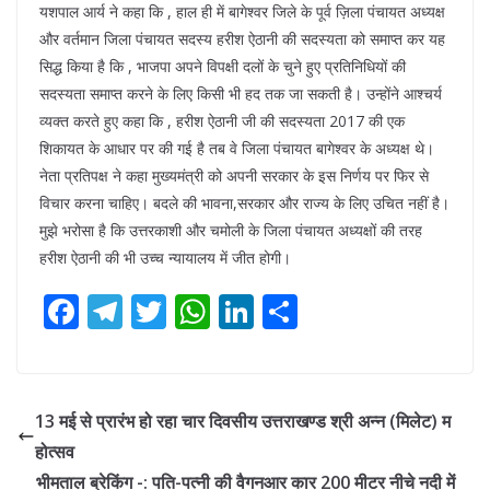
यशपाल आर्य ने कहा कि , हाल ही में बागेश्वर जिले के पूर्व ज़िला पंचायत अध्यक्ष
और वर्तमान जिला पंचायत सदस्य हरीश ऐठानी की सदस्यता को समाप्त कर यह
सिद्ध किया है कि , भाजपा अपने विपक्षी दलों के चुने हुए प्रतिनिधियों की
सदस्यता समाप्त करने के लिए किसी भी हद तक जा सकती है। उन्होंने आश्चर्य
व्यक्त करते हुए कहा कि , हरीश ऐठानी जी की सदस्यता 2017 की एक
शिकायत के आधार पर की गई है तब वे जिला पंचायत बागेश्वर के अध्यक्ष थे।
नेता प्रतिपक्ष ने कहा मुख्यमंत्री को अपनी सरकार के इस निर्णय पर फिर से
विचार करना चाहिए। बदले की भावना,सरकार और राज्य के लिए उचित नहीं है।
मुझे भरोसा है कि उत्तरकाशी और चमोली के जिला पंचायत अध्यक्षों की तरह
हरीश ऐठानी की भी उच्च न्यायालय में जीत होगी।
F
T
T
W
Li
S
ac
el
w
h
n
h
e
e
itt
at
k
ar
b
gr
er
s
e
e
13 मई से प्रारंभ हो रहा चार दिवसीय उत्तराखण्ड श्री अन्न (मिलेट) म
o
a
A
dI
होत्सव
o
m
p
n
भीमताल ब्रेकिंग -: पति-पत्नी की वैगनआर कार 200 मीटर नीचे नदी में