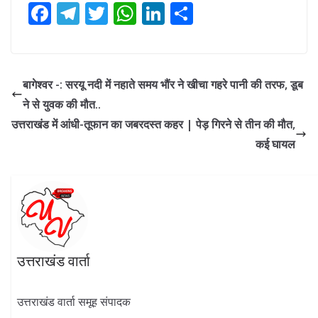
F
T
T
W
Li
S
ac
el
w
h
n
h
e
e
itt
at
k
ar
b
gr
er
s
e
e
बागेश्वर -: सरयू नदी में नहाते समय भौंर ने खीचा गहरे पानी की तरफ, डूब
o
a
A
dI
ने से युवक की मौत..
o
m
p
n
उत्तराखंड में आंधी-तूफान का जबरदस्त कहर | पेड़ गिरने से तीन की मौत,
k
p
कई घायल
उत्तराखंड वार्ता
उत्तराखंड वार्ता समूह संपादक