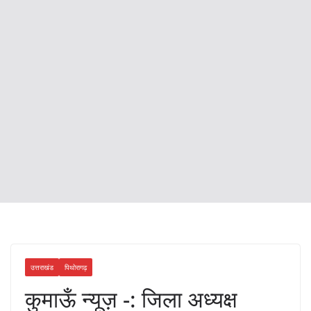
उत्तराखंड
पिथोरागढ़
कुमाऊँ न्यूज़ -: जिला अध्यक्ष