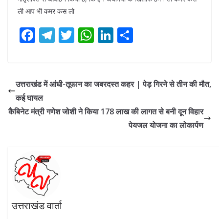
ली आप भी कमर कस लो
F
T
T
W
Li
S
ac
el
w
h
n
h
e
e
itt
at
k
ar
b
gr
er
s
e
e
उत्तराखंड में आंधी-तूफान का जबरदस्त कहर | पेड़ गिरने से तीन की मौत,
o
a
A
dI
कई घायल
o
m
p
n
कैबिनेट मंत्री गणेश जोशी ने किया 178 लाख की लागत से बनी दून विहार
k
p
पेयजल योजना का लोकार्पण
उत्तराखंड वार्ता