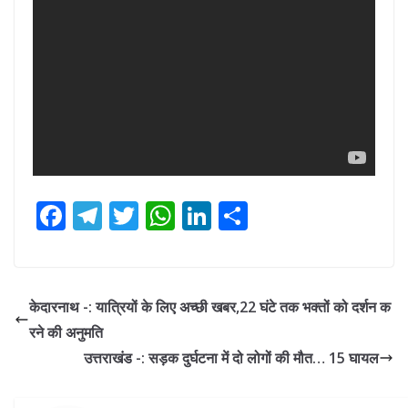
F
T
T
W
Li
S
ac
el
w
h
n
h
e
e
itt
at
k
ar
b
gr
er
s
e
e
केदारनाथ -: यात्रियों के लिए अच्छी खबर,22 घंटे तक भक्तों को दर्शन क
o
a
A
dI
रने की अनुमति
o
m
p
n
उत्तराखंड -: सड़क दुर्घटना में दो लोगों की मौत… 15 घायल
k
p