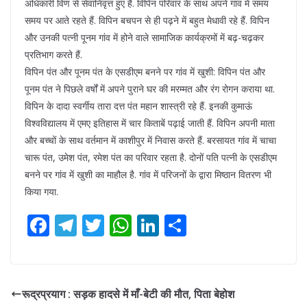
अधिकारी विण से सेवानिवृत्त हुए हैं. विपिन परिवार के साथ अपने गांव में समय
समय पर आते रहते हैं. विपिन बचपन से ही पढ़ने में बहुत मेधावी रहे हैं. विपिन
और उनकी पत्नी पूनम गांव में होने वाले सामाजिक कार्यक्रमों में बढ़-चढ़कर
प्रतिभाग करते हैं.
विपिन पंत और पूनम पंत के एसडीएम बनने पर गांव में खुशी: विपिन पंत और
पूनम पंत ने पिछले वर्षों में अपने पुराने घर की मरम्मत और रंग रोगन कराया था.
विपिन के दादा स्वर्गीय तारा दत्त पंत महान शास्त्री रहे हैं. इनकी कुमाऊं
विश्वविद्यालय में एमए इतिहास में चार किताबें पढ़ाई जाती हैं. विपिन अपनी माता
और बच्चों के साथ वर्तमान में काशीपुर में निवास करते हैं. बरसायत गांव में चाचा
चारू पंत, उमेश पंत, रमेश पंत का परिवार रहता है. दोनों पति पत्नी के एसडीएम
बनने पर गांव में खुशी का माहौल है. गांव में परिजनों के द्वारा मिष्ठान वितरण भी
किया गया.
F
T
T
W
Li
S
ac
el
w
h
n
h
e
e
itt
at
k
ar
b
gr
er
s
e
e
रूद्रप्रयाग : सड़क हादसे में माँ-बेटी की मौत, पिता बेहोश