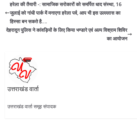
b
gr
er
s
e
e
हरेला की तैयारी -: सामाजिक सरोकारों को समर्पित धाद संस्था, 16
o
a
A
dI
जुलाई को गांधी पार्क में मनाएगा हरेला पर्व, आप भी इस उल्ल्लास का
o
m
p
n
हिस्सा बन सकते है….
k
p
देहरादून पुलिस ने कांवड़ियों के लिए किया भण्डारे एवं अल्प विश्राम शिविर
का आयोजन
उत्तराखंड वार्ता
उत्तराखंड वार्ता समूह संपादक