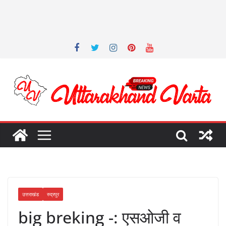
उत्तराखंड
रुद्रपुर
big breking -: एसओजी व