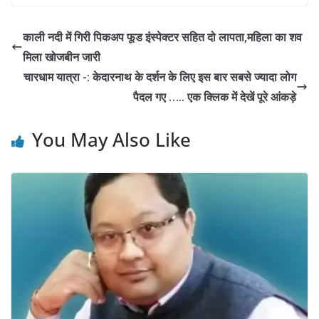
e
e
itt
at
k
ar
b
gr
er
s
e
e
काली नदी में गिरी पिकअप फूड इंस्पेक्टर सहित दो लापता,महिला का शव
o
a
A
dI
मिला खोजबीन जारी
o
m
p
n
चारधाम यात्रा -: केदारनाथ के दर्शन के लिए इस बार सबसे ज्यादा लोग
k
p
पैदल गए ….. एक क्लिक में देखें पूरे आंकड़े
You May Also Like