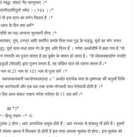
तं स्मृद्धः संकटं नैव चाप्नुयात् ।*
रप्रपौत्रादियुतो भवेत् ।। १३३ ।।*
ें भी इस व्रत का वर्णन मिलता है ।*
 *आज के दिन क्या करें*
ीर्ष का पाठ अत्यन्त शुभकारी होगा ।*
ाकर, पुष्प, वस्त्र आदि समर्पित करके तिल तथा गुड़ के लड्डू, दूर्वा का भोग जरूर
दूर्वा घास तथा लाल रंग के पुष्प अति प्रिय हैं । गणेश अथर्वशीर्ष में कहा गया है “यो
वारा भगवान गणपति का पूजन करता है वह कुबेर के समान हो जाता है। “यो मोदकसहस्रेण यजति
ुओं (मोदकों) द्वारा पूजन करता है, वह वांछित फल को प्राप्त करता है।*
म या 21 नाम या 101 नाम से पूजा करें ।*
 पक्षपापक्षयकरी पक्षभोगफलप्रदा ॥ “ अर्थात प्रत्येक मास के कृष्णपक्ष की चतुर्थी तिथि
नाश करनेवाली और एक पक्ष तक उत्तम भोगरूपी फल देनेवाली होती है ।*
े लिए आज संकट नाशन गणेश स्तोत्र के 11 पाठ करें।*
📖 *)*
~ हिन्दू पंचांग ~* 🌞
 2 होगा। आप अत्यधिक भावुक होते हैं। आप स्वभाव से शंकालु भी होते हैं। दूसरों
ी संख्या आपस में मिलकर दो होती है इस तरह आपका मूलांक दो होगा। इस मूलांक को