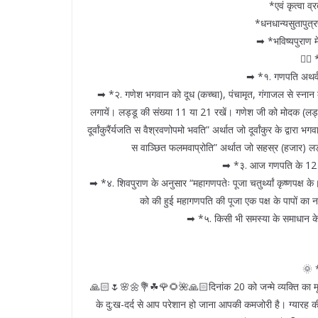
*एवं कृत्वा व्र
*धनधान्यसुतापुत्
➡ *भविष्यपुराण म
👉🏻
➡ *१. गणपति अथर्वश
➡ *२. गणेश भगवान को दूध (कच्चा), पंचामृत, गंगाजल से स्नान कर
लगायें। लड्डू की संख्या 11 या 21 रखें। गणेश जी को मोदक (लड्डू), 
दूर्वांकुरैंर्यजति स वैश्रवणोपमो भवति” अर्थात जो दूर्वांकुर के द्
स वाञ्छित फलमवाप्रोति” अर्थात जो सहस्र (हजार) लड्ड
➡ *३. आज गणपति के 12 ना
➡ *४. शिवपुराण के अनुसार “महागणपतेः पूजा चतुर्थ्यां कृष्णपक्ष के।
को की हुई महागणपति की पूजा एक पक्ष के पापों का 
➡ *५. किसी भी समस्या के समाधान क
🌞 *
🙏🏻🌷🌸🌼💐☘🌹🌻🌺🙏🏻दिनांक 20 को जन्मे व्यक्ति का मूलांक
के दु:ख-दर्द से आप परेशान हो जाना आपकी कमजोरी है। ग्यारह क