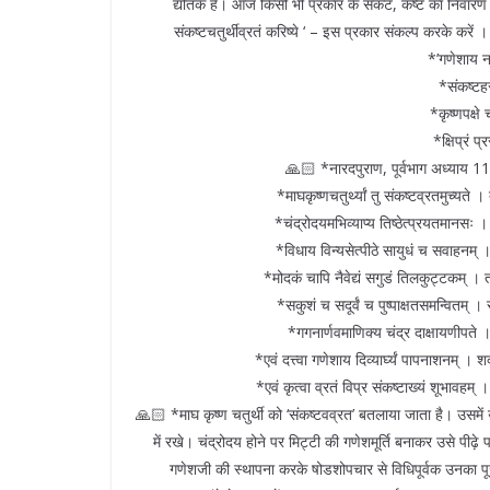
द्योतक है। आज किसी भी प्रकार के संकट, कष्ट का निवारण
संकष्टचतुर्थीव्रतं करिष्ये ‘ – इस प्रकार संकल्प करके करें
*’गणेशाय नम
*संकष्टहर 
*कृष्णपक्षे 
*क्षिप्रं प्
🙏🏻 *नारदपुराण, पूर्वभाग अध्याय 113
*माघकृष्णचतुर्थ्यां तु संकष्टव्रतमुच्यत
*चंद्रोदयमभिव्याप्य तिष्ठेत्प्रयतमानसः
*विधाय विन्यसेत्पीठे सायुधं च सवाहनम
*मोदकं चापि नैवेद्यं सगुडं तिलकुट्टकम् ।
*सकुशं च सदूर्वं च पुष्पाक्षतसमन्वितम
*गगनार्णवमाणिक्य चंद्र दाक्षायणीपते
*एवं दत्त्वा गणेशाय दिव्यार्घ्यं पापनाशनम् । 
*एवं कृत्वा व्रतं विप्र संकष्टाख्यं शूभावहम
🙏🏻 *माघ कृष्ण चतुर्थी को ‘संकष्टवव्रत’ बतलाया जाता है। उसमे
में रखे। चंद्रोदय होने पर मिट्टी की गणेशमूर्ति बनाकर उसे प
गणेशजी की स्थापना करके षोडशोपचार से विधिपूर्वक उनका पूज