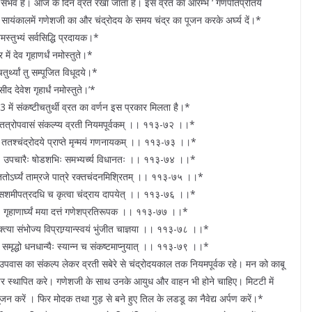
 संभव है। आज के दिन व्रत रखा जाता है। इस व्रत का आरम्भ ‘ गणपतिप्रीतये
 । सायंकालमें गणेशजी का और चंद्रोदय के समय चंद्र का पूजन करके अर्घ्य दें।*
स्तुभ्यं सर्वसिद्धि प्रदायक।*
में देव गृहाणर्धं नमोस्तुते।*
चतुर्थ्यां तु सम्पूजित विधूदये।*
रसीद देवेश गृहार्धं नमोस्तुते।’*
 में संकष्टीचतुर्थी व्रत का वर्णन इस प्रकार मिलता है।*
े । तत्रोपवासं संकल्प्य व्रती नियमपूर्वकम् ।। ११३-७२ ।।*
 । ततश्चंद्रोदये प्राप्ते मृन्मयं गणनायकम् ।। ११३-७३ ।।*
् । उपचारैः षोडशभिः समभ्यर्च्य विधानतः ।। ११३-७४ ।।*
 ततोऽर्घ्यं ताम्रजे पात्रे रक्तचंदनमिश्रितम् ।। ११३-७५ ।।*
् । सशमीपत्रदधि च कृत्वा चंद्राय दापयेत् ।। ११३-७६ ।।*
 । गृहाणार्घ्यं मया दत्तं गणेशप्रतिरूपक ।। ११३-७७ ।।*
शक्त्या संभोज्य विप्राग्र्यान्स्वयं भुंजीत चाज्ञया ।। ११३-७८ ।।*
् । समृद्धो धनधान्यैः स्यान्न च संकष्टमाप्नुयात् ।। ११३-७९ ।।*
ं उपवास का संकल्प लेकर व्रती सबेरे से चंद्रोदयकाल तक नियमपूर्वक रहे। मन को काबू
ीढ़े पर स्थापित करे। गणेशजी के साथ उनके आयुध और वाहन भी होने चाहिए। मिटटी में
न करें । फिर मोदक तथा गुड़ से बने हुए तिल के लडडू का नैवेद्य अर्पण करें।*