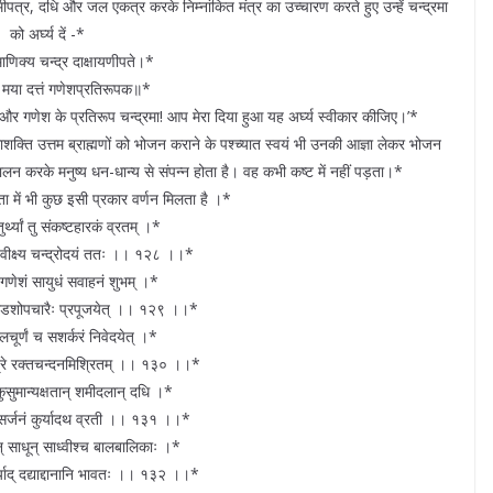
, शमीपत्र, दधि और जल एकत्र करके निम्नांकित मंत्र का उच्चारण करते हुए उन्हें चन्द्रमा
को अर्घ्य दें -*
ाणिक्य चन्द्र दाक्षायणीपते।*
्यं मया दत्तं गणेशप्रतिरूपक॥*
म और गणेश के प्रतिरूप चन्द्रमा! आप मेरा दिया हुआ यह अर्घ्य स्वीकार कीजिए।’*
क्ति उत्तम ब्राह्मणों को भोजन कराने के पश्च्यात स्वयं भी उनकी आज्ञा लेकर भोजन
पालन करके मनुष्य धन-धान्य से संपन्न होता है। वह कभी कष्ट में नहीं पड़ता।*
ा में भी कुछ इसी प्रकार वर्णन मिलता है ।*
र्थ्यां तु संकष्टहारकं व्रतम् ।*
त वीक्ष्य चन्द्रोदयं ततः ।। १२८ ।।*
ा गणेशं सायुधं सवाहनं शुभम् ।*
 षोडशोपचारैः प्रपूजयेत् ।। १२९ ।।*
लचूर्णं च सशर्करं निवेदयेत् ।*
्रपात्रे रक्तचन्दनमिश्रितम् ।। १३० ।।*
 कुसुमान्यक्षतान् शमीदलान् दधि ।*
 विसर्जनं कुर्यादथ व्रती ।। १३१ ।।*
न् साधून् साध्वीश्च बालबालिकाः ।*
्याद् दद्याद्दानानि भावतः ।। १३२ ।।*