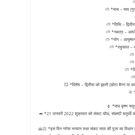
⛅
⛅ *मास – माघ (गुजर
⛅ *तिथि – द्वितीय
⛅ *नक्षत्र – अश्ल
⛅ *योग – आयुष्मान
⛅ *राहुकाल – 
⛅ 
⛅ *
⛅ *दिश
⛅ 
💥 *विशेष – द्वितीया को बृहती (छोटा बैगन या कटे
🌞 *
🌷 *माघ कृष्ण चतुर
➡ *21 जनवरी 2022 शुक्रवार को संकट चौथ, संकष्टी चतुर्थी का त्यौह
🙏🏻 *इस दिन गणेश भगवान तथा संकट माता की पूजा का विधान है। संक