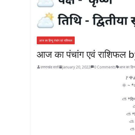
आज का हिन्दू पंचांग एवं राशिफल
आज का पंचांग एवं राशिफल by
उत्तराखंड वार्ता
January 20, 2022
0 Comments
आज का हिन्द
🚩🌹
🌞 ~ *आ
⛅ *दिन
⛅
⛅ *व
⛅ 
⛅ 