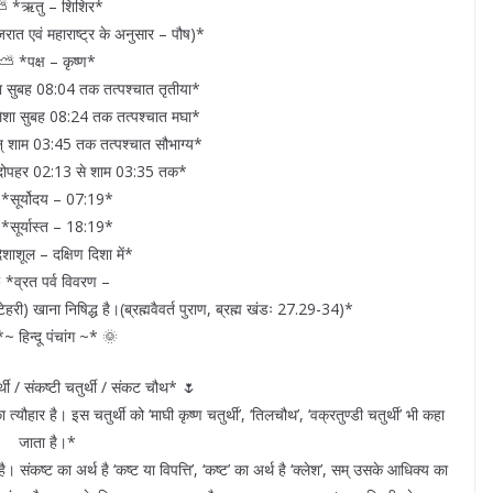
 *ऋतु – शिशिर*
ात एवं महाराष्ट्र के अनुसार – पौष)*
⛅ *पक्ष – कृष्ण*
ा सुबह 08:04 तक तत्पश्चात तृतीया*
ेशा सुबह 08:24 तक तत्पश्चात मघा*
् शाम 03:45 तक तत्पश्चात सौभाग्य*
दोपहर 02:13 से शाम 03:35 तक*
*सूर्योदय – 07:19*
सूर्यास्त – 18:19*
ाशूल – दक्षिण दिशा में*
*व्रत पर्व विवरण –
हरी) खाना निषिद्ध है।(ब्रह्मवैवर्त पुराण, ब्रह्म खंडः 27.29-34)*
~ हिन्दू पंचांग ~* 🌞
्थी / संकष्टी चतुर्थी / संकट चौथ* 🌷
ार है। इस चतुर्थी को ‘माघी कृष्ण चतुर्थी’, ‘तिलचौथ’, ‘वक्रतुण्डी चतुर्थी’ भी कहा
जाता है।*
ष्ट का अर्थ है ‘कष्ट या विपत्ति’, ‘कष्ट’ का अर्थ है ‘क्लेश’, सम् उसके आधिक्य का