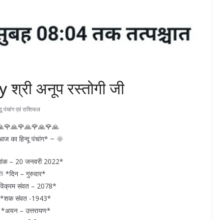
 श्री अनूप रस्तोगी जी
ू पंचांग एवं राशिफल
🙏🌹🙏🌹🙏🌹🙏🌹🙏
ज का हिन्दू पंचांग* ~ 🌞
ांक – 20 जनवरी 2022*
 *दिन – गुरुवार*
िक्रम संवत – 2078*
*शक संवत -1943*
*अयन – उत्तरायण*