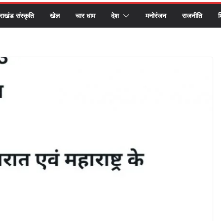
तराखंड संस्कृति
खेल
चार धाम
देश
मनोरंजन
राजनीति
श