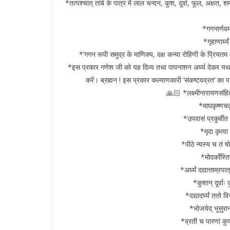
*तत्पश्चात्‌ तांबे के पात्र में लाल चन्दन, कुश, दूर्वा, फूल, अक्षत
*गगनार्णवम
*गृहाणार्घ
*’गगन रूपी समुद्र के माणिक्य, दक्ष कन्या रोहिणी के प्रियत
*इस प्रकार गणेश जी को यह दिव्य तथा पापनाशन अर्घ्य देकर यथाश
करें। ब्रह्मन ! इस प्रकार कल्याणकारी ‘संकष्टवव्रत’ का 
🙏🏻 *लक्ष्मीनारायणसंहित
*माघकृष्णचतु
*उपवासं प्रकुर्वी
*मृदा कृत्व
*पीठे न्यस्य च तं
*मोदकाँस्ति
*अर्घ्यं दद्यात्ताम
*कुशान् दूर्वाः
*दद्यादर्घ्यं ततो
*भोजयेद् भूसुरा
*व्रती च पारणां कुर