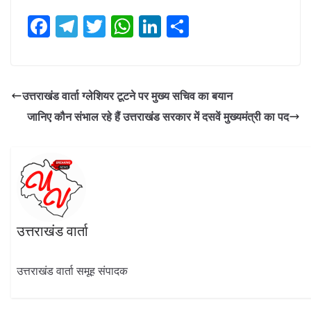
F
T
T
W
Li
S
ac
el
w
h
n
h
e
e
itt
at
k
ar
b
gr
er
s
e
e
उत्तराखंड वार्ता ग्लेशियर टूटने पर मुख्य सचिव का बयान
o
a
A
dI
जानिए कौन संभाल रहे हैं उत्तराखंड सरकार में दसवें मुख्यमंत्री का पद
o
m
p
n
k
p
उत्तराखंड वार्ता
उत्तराखंड वार्ता समूह संपादक