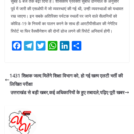
सुबह 6 बजे तक बढ़ा दिया है। शासकीय प्रवक्ता सुबोध उनियाल के अनुसार
पूर्व में जारी की एसओपी में जो व्यवस्थाएं की गई थी, उन्ही व्यवस्थाओं को यथावत
रख जाएगा। इन सबके अतिरिक्त पर्यटक स्थलों पर जाने वाले सैलानियों को
कोविड-19 के नियमों का पालन करने के साथ ही आरटीपीसीआर की नेगेटिव
रिपोर्ट या फिर वैक्सीनेशन की दोनों डोज लगने की रिपोर्ट अनिवार्य होगी।
F
T
T
W
Li
S
ac
el
w
h
n
h
e
e
itt
at
k
ar
b
gr
er
s
e
e
1431 शिक्षक जल्द मिलेंगे शिक्षा विभाग को, हो गई खत्म एलटी भर्ती की
o
a
A
dI
लिखित परीक्षा
o
m
p
n
उत्तराखंड से बड़ी खबर,कई अधिकारियों के हुए तबादले,पढ़िए पूरी खबर
k
p