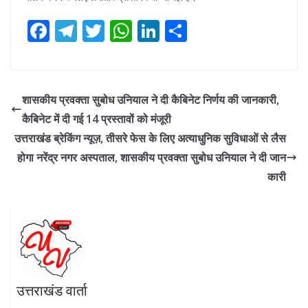
F
T
T
W
Li
S
ac
el
w
h
n
h
e
e
itt
at
k
ar
b
gr
er
s
e
e
शासकीय प्रवक्ता सुबोध उनियाल ने दी कैबिनेट निर्णय की जानकारी,
o
a
A
dI
कैबिनेट में दी गई 14 प्रस्तावों को मंजूरी
o
m
p
n
उत्तराखंड ब्रेकिंग न्यूज़, तीसरे फेस के लिए अत्याधुनिक सुविधाओं से लैस
k
p
होगा नरेंद्र नगर अस्पताल, शासकीय प्रवक्ता सुबोध उनियाल ने दी जान
कारी
उत्तराखंड वार्ता