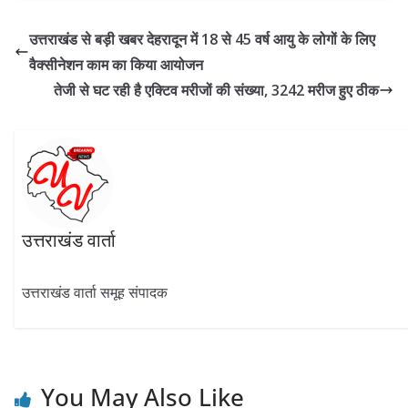
e
e
itt
at
k
ar
b
gr
er
s
e
e
उत्तराखंड से बड़ी खबर देहरादून में 18 से 45 वर्ष आयु के लोगों के लिए
o
a
A
dI
वैक्सीनेशन काम का किया आयोजन
o
m
p
n
तेजी से घट रही है एक्टिव मरीजों की संख्या, 3242 मरीज हुए ठीक
k
p
उत्तराखंड वार्ता
उत्तराखंड वार्ता समूह संपादक
You May Also Like