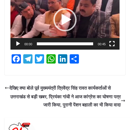
Player
00:00
00:45
F
T
T
W
Li
S
ac
el
w
h
n
h
e
e
itt
at
k
ar
b
gr
er
s
e
e
देखिए क्या बोले पूर्व मुख्यमंत्री त्रिवेंद्र सिंह रावत कार्यकर्ताओं से
o
a
A
dI
उत्तराखंड से बड़ी खबर, प्रियंका गांधी ने आज कांग्रेस का घोषणा पत्र
o
m
p
n
जारी किया, पुरानी पेंशन बहाली का भी किया वादा
k
p