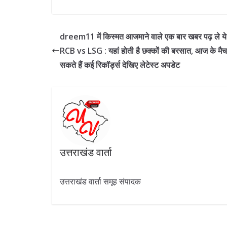
ac
el
w
h
n
h
e
e
itt
at
k
ar
b
gr
er
s
e
e
dreem11 में किस्मत आजमाने वाले एक बार खबर पढ़ ले ये
o
a
A
dI
RCB vs LSG : यहां होती है छक्कों की बरसात, आज के मैच 
o
m
p
n
सकते हैं कई रिकॉर्ड्स देखिए लेटेस्ट अपडेट
k
p
उत्तराखंड वार्ता
उत्तराखंड वार्ता समूह संपादक