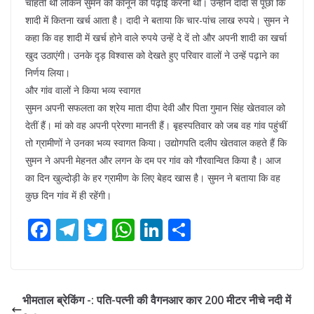
चाहतीं थीं लेकिन सुमन को कानून की पढ़ाई करनी थी। उन्होंने दादी से पूछा कि
शादी में कितना खर्च आता है। दादी ने बताया कि चार-पांच लाख रुपये। सुमन ने
कहा कि वह शादी में खर्च होने वाले रुपये उन्हें दे दें तो और अपनी शादी का खर्चा
खुद उठाएंगी। उनके दृड़ विश्वास को देखते हुए परिवार वालों ने उन्हें पढ़ाने का
निर्णय लिया।
और गांव वालों ने किया भव्य स्वागत
सुमन अपनी सफलता का श्रेय माता दीपा देवी और पिता गुमान सिंह खेतवाल को
देतीं हैं। मां को वह अपनी प्रेरणा मानती हैं। बृहस्पतिवार को जब वह गांव पहुंचीं
तो ग्रामीणों ने उनका भव्य स्वागत किया। उद्योगपति दलीप खेतवाल कहते हैं कि
सुमन ने अपनी मेहनत और लगन के दम पर गांव को गौरवान्वित किया है। आज
का दिन खुल्दोड़ी के हर ग्रामीण के लिए बेहद खास है। सुमन ने बताया कि वह
कुछ दिन गांव में ही रहेंगी।
F
T
T
W
Li
S
ac
el
w
h
n
h
e
e
itt
at
k
ar
b
gr
er
s
e
e
भीमताल ब्रेकिंग -: पति-पत्नी की वैगनआर कार 200 मीटर नीचे नदी में