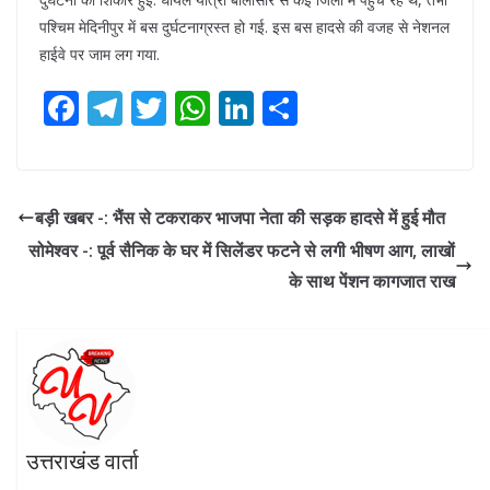
पश्चिम मेदिनीपुर में बस दुर्घटनाग्रस्त हो गई. इस बस हादसे की वजह से नेशनल
हाईवे पर जाम लग गया.
F
T
T
W
Li
S
ac
el
w
h
n
h
e
e
itt
at
k
ar
b
gr
er
s
e
e
बड़ी खबर -: भैंस से टकराकर भाजपा नेता की सड़क हादसे में हुई मौत
o
a
A
dI
सोमेश्वर -: पूर्व सैनिक के घर में सिलेंडर फटने से लगी भीषण आग, लाखों
o
m
p
n
के साथ पेंशन कागजात राख
k
p
उत्तराखंड वार्ता