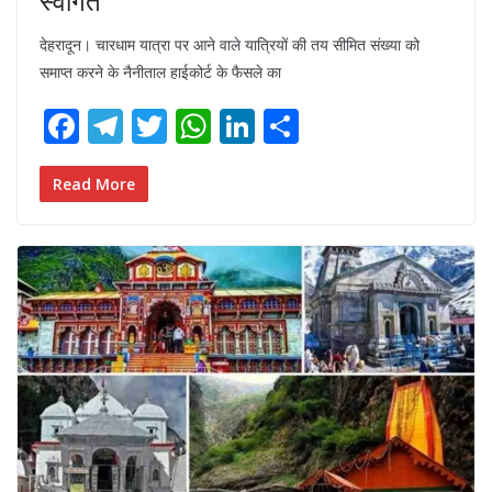
स्वागत
देहरादून। चारधाम यात्रा पर आने वाले यात्रियों की तय सीमित संख्या को
समाप्त करने के नैनीताल हाईकोर्ट के फैसले का
F
T
T
W
Li
S
ac
el
w
h
n
h
e
e
itt
at
k
ar
Read More
b
gr
er
s
e
e
o
a
A
dI
o
m
p
n
k
p