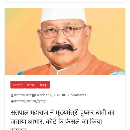
b
gr
er
s
e
e
o
a
A
dI
o
m
p
n
k
p
उत्तराखंड
चार धाम
देहरादून
उत्तराखंड वार्ता
October 6, 2021
0 Comments
उत्तराखंड
,
चार धाम
,
देहरादून
सतपाल महाराज ने मुख्यमंत्री पुष्कर धामी का
जताया आभार, कोर्ट के फैसले का किया