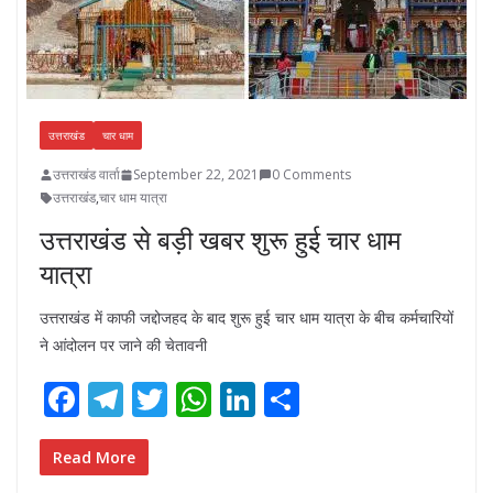
उत्तराखंड
चार धाम
उत्तराखंड वार्ता
September 22, 2021
0 Comments
उत्तराखंड
,
चार धाम यात्रा
उत्तराखंड से बड़ी खबर शुरू हुई चार धाम
यात्रा
उत्तराखंड में काफी जद्दोजहद के बाद शुरू हुई चार धाम यात्रा के बीच कर्मचारियों
ने आंदोलन पर जाने की चेतावनी
F
T
T
W
Li
S
ac
el
w
h
n
h
e
e
itt
at
k
ar
Read More