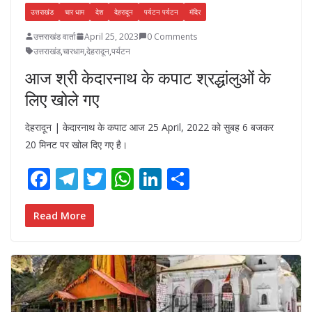
उत्तराखंड
चार धाम
देश
देहरादून
पर्यटन पर्यटन
मंदिर
उत्तराखंड वार्ता
April 25, 2023
0 Comments
उत्तराखंड
,
चारधाम
,
देहरादून
,
पर्यटन
आज श्री केदारनाथ के कपाट श्रद्धांलुओं के
लिए खोले गए
देहरादून | केदारनाथ के कपाट आज 25 April, 2022 को सुबह 6 बजकर
20 मिनट पर खोल दिए गए है।
F
T
T
W
Li
S
ac
el
w
h
n
h
e
e
itt
at
k
ar
Read More
b
gr
er
s
e
e
o
a
A
dI
o
m
p
n