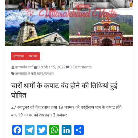
k
p
उत्तराखंड
चार धाम
उत्तराखंड वार्ता
October 5, 2022
0 Comments
उत्तराखंड से बड़ी खबर
,
चारधाम
चारों धामों के कपाट बंद होने की तिथियां हुई
घोषित
27 अक्टूबर को केदारनाथ तथा 19 नवम्बर को बद्रीनाथ धाम के कपाट होंगे
बन्द 19 नवंबर को अपराहन 3 बजकर
F
T
T
W
Li
S