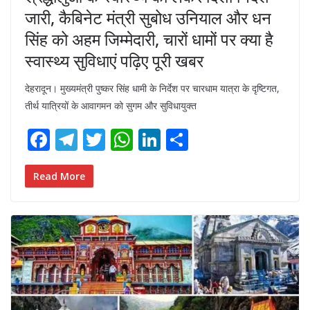
जारी, कैबिनेट मंत्री सुबोध उनियाल और धन
सिंह को अहम जिम्मेदारी, चारों धामों पर क्या है
स्वास्थ्य सुविधाएं पढ़िए पूरी खबर
देहरादून। मुख्यमंत्री पुष्कर सिंह धामी के निर्देश पर चारधाम यात्रा के दृष्टिगत,
तीर्थ यात्रियों के आवागमन को सुगम और सुविधायुक्त
F
T
T
W
Li
S
ac
el
w
h
n
h
e
e
itt
at
k
ar
Read More
b
gr
er
s
e
e
o
a
A
dI
o
m
p
n
k
p