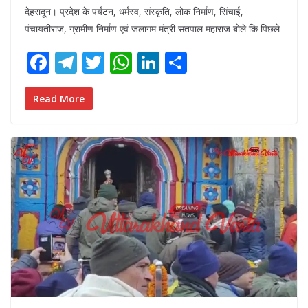
देहरादून। प्रदेश के पर्यटन, धर्मस्व, संस्कृति, लोक निर्माण, सिंचाई,
पंचायतीराज, ग्रामीण निर्माण एवं जलागम मंत्री सतपाल महाराज बोले कि पिछले
F
T
T
W
Li
S
ac
el
w
h
n
h
e
e
itt
at
k
ar
Read More
b
gr
er
s
e
e
o
a
A
dI
o
m
p
n
k
p