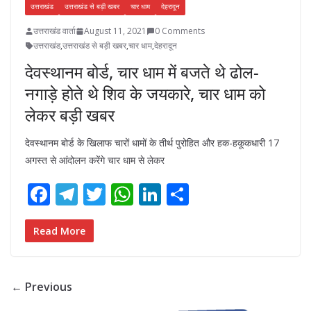
उत्तराखंड
उत्तराखंड से बड़ी खबर
चार धाम
देहरादून
उत्तराखंड वार्ता
August 11, 2021
0 Comments
उत्तराखंड
,
उत्तराखंड से बड़ी खबर
,
चार धाम
,
देहरादून
देवस्थानम बोर्ड, चार धाम में बजते थे ढोल-
नगाड़े होते थे शिव के जयकारे, चार धाम को
लेकर बड़ी खबर
देवस्थानम बोर्ड के खिलाफ चारों धामों के तीर्थ पुरोहित और हक-हकूकधारी 17
अगस्त से आंदोलन करेंगे चार धाम से लेकर
F
T
T
W
Li
S
ac
el
w
h
n
h
e
e
itt
at
k
ar
Read More
b
gr
er
s
e
e
o
a
A
dI
← Previous
o
m
p
n