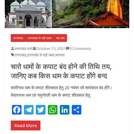
उत्तराखंड
उत्तराखंड से बड़ी खबर
चार धाम
उत्तराखंड वार्ता
October 15, 2021
0 Comments
उत्तराखंड
,
उत्तराखंड से बड़ी खबर
,
चारधाम
चारो धामों के कपाट बंद होने की तिथि तय,
जानिए कब किस धाम के कपाट होंगे बन्द
बदरीनाथ धाम के कपाट शीतकाल हेतु 20 नवंबर को शायंकाल बंद होंगे।
केदारनाथ धाम एवं यमुनोत्री धाम के कपाट शीतकाल हेतु
F
T
T
W
Li
S
ac
el
w
h
n
h
e
e
itt
at
k
ar
Read More