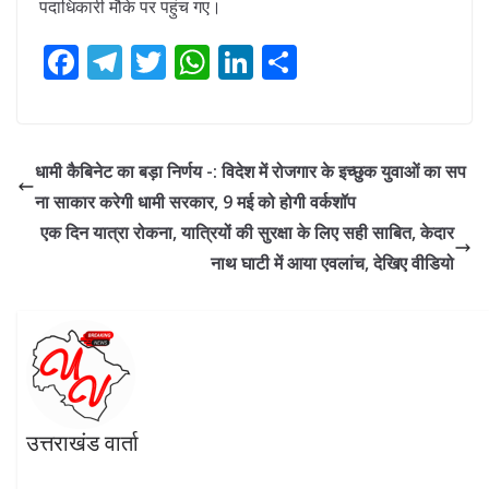
पदाधिकारी मौके पर पहुंच गए।
F
T
T
W
Li
S
ac
el
w
h
n
h
e
e
itt
at
k
ar
b
gr
er
s
e
e
धामी कैबिनेट का बड़ा निर्णय -: विदेश में रोजगार के इच्छुक युवाओं का सप
o
a
A
dI
ना साकार करेगी धामी सरकार, 9 मई को होगी वर्कशॉप
o
m
p
n
एक दिन यात्रा रोकना, यात्रियों की सुरक्षा के लिए सही साबित, केदार
k
p
नाथ घाटी में आया एवलांच, देखिए वीडियो
उत्तराखंड वार्ता