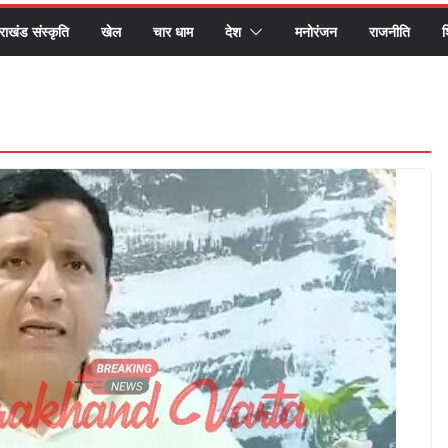
तराखंड संस्कृति
खेल
चार धाम
देश
मनोरंजन
राजनीति
श