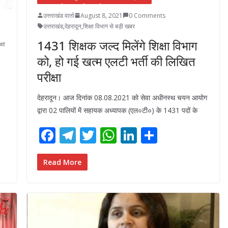
उत्तराखंड वार्ता
August 8, 2021
0 Comments
उत्तराखंड
,
देहरादून
,
शिक्षा विभाग से बड़ी खबर
1431 शिक्षक जल्द मिलेंगे शिक्षा विभाग
्षा
को, हो गई खत्म एलटी भर्ती की लिखित
परीक्षा
देहरादून। आज दिनांक 08.08.2021 को सेवा अधीनस्थ चयन आयोग
द्वारा 02 पालियों में सहायक अध्यापक (एल०टी०) के 1431 पदों के
F
T
T
W
Li
S
ac
el
w
h
n
h
e
e
itt
at
k
ar
Read More
b
gr
er
s
e
e
o
a
A
dI
o
m
p
n