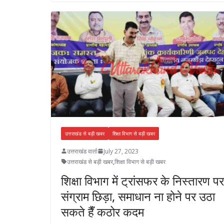
b
gr
er
s
e
e
o
a
A
dI
o
m
p
n
k
p
उत्तराखंड से बड़ी खबर
शिक्षा विभाग से बड़ी खबर
उत्तराखंड वार्ता
July 27, 2023
उत्तराखंड से बड़ी खबर
,
शिक्षा विभाग से बड़ी खबर
शिक्षा विभाग में ट्रांसफर के निस्तारण पर
संग्राम छिड़ा, समाधान ना होने पर उठा
सकते हैँ कठोर कदम