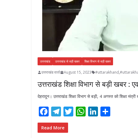
उत्तराखंड
उत्तराखंड से बड़ी खबर
शिक्षा विभाग से बड़ी खबर
उत्तराखंड वार्ता
August 15, 2023
#uttarakhand
,
#uttarak
उत्तराखंड शिक्षा विभाग से बड़ी खबर : ए
देहरादून। उत्तराखंड शिक्षा विभाग से बड़ी, 4 अगस्त को शिक्षा मंत
F
T
T
W
Li
S
ac
el
w
h
n
h
e
e
itt
at
k
ar
Read More