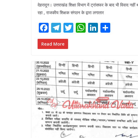
देहरादून। उत्तराखंड शिक्षा विभाग में ट्रांसफर के बाद भी विवाद नहीं
रहा , राजकीय शिक्षक संगठन के द्वारा लगातार
F
T
T
W
Li
S
ac
el
w
h
n
h
e
e
itt
at
k
ar
Read More
b
gr
er
s
e
e
o
a
A
dI
o
m
p
n
k
p