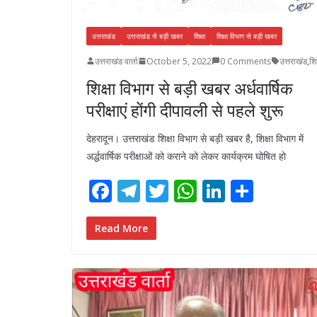
उत्तराखंड
उत्तराखंड से बड़ी खबर
शिक्षा
शिक्षा विभाग से बड़ी खबर
उत्तराखंड वार्ता
October 5, 2022
0 Comments
उत्तराखंड
,
शिक
शिक्षा विभाग से बड़ी खबर अर्धवार्षिक
परीक्षाएं होंगी दीपावली से पहले शुरू
देहरादून। उत्तराखंड शिक्षा विभाग से बड़ी खबर है, शिक्षा विभाग में
अर्द्धवार्षिक परीक्षाओं को कराने को लेकर कार्यक्रम घोषित हो
F
T
T
W
Li
S
ac
el
w
h
n
h
e
e
itt
at
k
ar
Read More
b
gr
er
s
e
e
o
a
A
dI
o
m
p
n